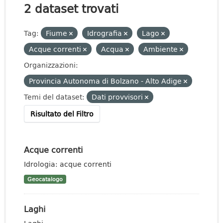
2 dataset trovati
Tag:
Fiume
Idrografia
Lago
Acque correnti
Acqua
Ambiente
Organizzazioni:
Provincia Autonoma di Bolzano - Alto Adige
Temi del dataset:
Dati provvisori
Risultato del Filtro
Acque correnti
Idrologia: acque correnti
Geocatalogo
Laghi