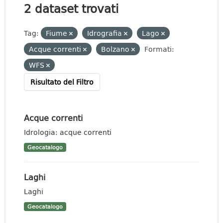
2 dataset trovati
Tag:
Fiume
Idrografia
Lago
Acque correnti
Bolzano
Formati:
WFS
Risultato del Filtro
Acque correnti
Idrologia: acque correnti
Geocatalogo
Laghi
Laghi
Geocatalogo