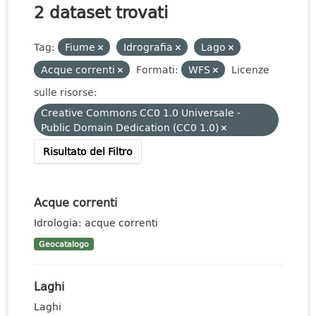
2 dataset trovati
Tag:
Fiume
Idrografia
Lago
Acque correnti
Formati:
WFS
Licenze
sulle risorse:
Creative Commons CC0 1.0 Universale -
Public Domain Dedication (CC0 1.0)
Risultato del Filtro
Acque correnti
Idrologia: acque correnti
Geocatalogo
Laghi
Laghi