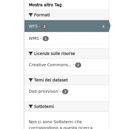
Mostra altro Tag
Formati
WFS
-
x
2
WMS
-
2
Licenze sulle risorse
Creative Commons...
-
2
Temi del dataset
Dati provvisori
-
2
Sottotemi
Non ci sono Sottotemi che
corrispondono a questa ricerca