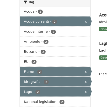
Tag
Acqua
-
2
Acq
Acque correnti
-
x
Idro
2
Geoc
Acque interne
-
2
Ambiente
-
2
Lag
Lagh
Bolzano
-
2
Geoc
EU
-
2
Fiume
-
x
2
E' po
Idrografia
-
x
2
Lago
-
x
2
National legislation
-
2