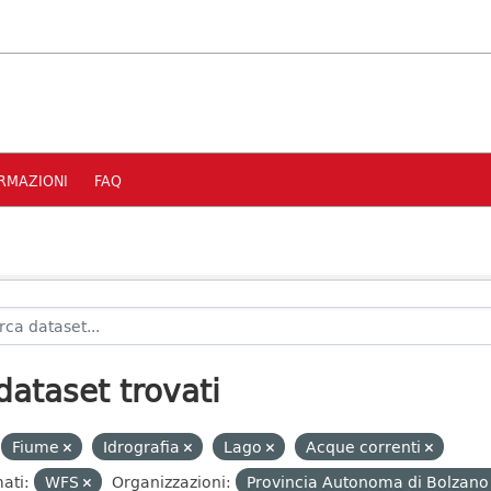
RMAZIONI
FAQ
dataset trovati
Fiume
Idrografia
Lago
Acque correnti
ati:
WFS
Organizzazioni:
Provincia Autonoma di Bolzano 