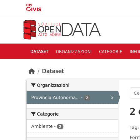
Skip to main content
DATASET
ORGANIZZAZIONI
CATEGORIE
INFO
Dataset
Organizzazioni
Provincia Autonoma...
-
x
2
2 
Categorie
Ambiente
-
2
Tag:
Form