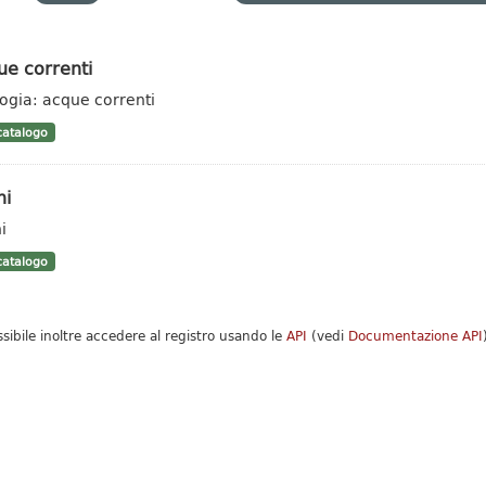
ue correnti
logia: acque correnti
atalogo
hi
i
atalogo
ssibile inoltre accedere al registro usando le
API
(vedi
Documentazione API