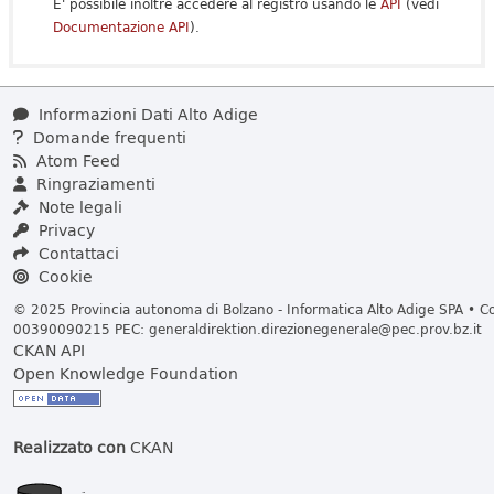
E' possibile inoltre accedere al registro usando le
API
(vedi
Documentazione API
).
Informazioni Dati Alto Adige
Domande frequenti
Atom Feed
Ringraziamenti
Note legali
Privacy
Contattaci
Cookie
© 2025 Provincia autonoma di Bolzano - Informatica Alto Adige SPA • Cod
00390090215 PEC:
generaldirektion.direzionegenerale@pec.prov.bz.it
CKAN API
Open Knowledge Foundation
Realizzato con
CKAN