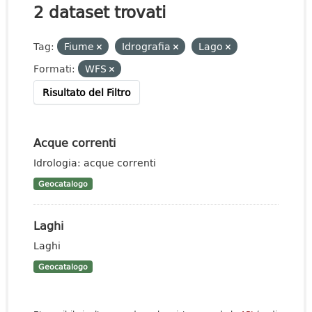
2 dataset trovati
Tag:
Fiume
Idrografia
Lago
Formati:
WFS
Risultato del Filtro
Acque correnti
Idrologia: acque correnti
Geocatalogo
Laghi
Laghi
Geocatalogo