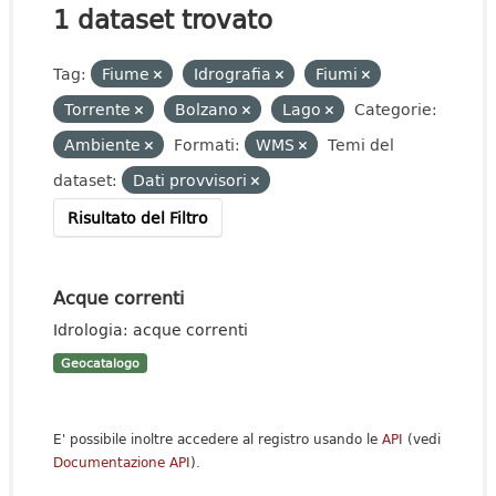
1 dataset trovato
Tag:
Fiume
Idrografia
Fiumi
Torrente
Bolzano
Lago
Categorie:
Ambiente
Formati:
WMS
Temi del
dataset:
Dati provvisori
Risultato del Filtro
Acque correnti
Idrologia: acque correnti
Geocatalogo
E' possibile inoltre accedere al registro usando le
API
(vedi
Documentazione API
).