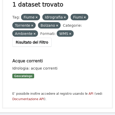
1 dataset trovato
Tag:
Fiume
Idrografia
Fiumi
Torrente
Bolzano
Categorie:
Ambiente
Formati:
WMS
Risultato del Filtro
Acque correnti
Idrologia: acque correnti
Geocatalogo
E' possibile inoltre accedere al registro usando le
API
(vedi
Documentazione API
).