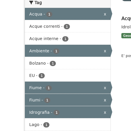
Tag
Acqua
-
x
1
Acq
Acque correnti
-
Idro
1
Geoc
Acque interne
-
1
Ambiente
-
x
1
E' po
Bolzano
-
1
EU
-
1
Fiume
-
x
1
Fiumi
-
x
1
Idrografia
-
x
1
Lago
-
1