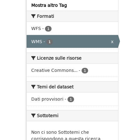
Mostra altro Tag
Formati
WFS
-
1
WMS
-
x
1
Licenze sulle risorse
Creative Commons...
-
1
Temi del dataset
Dati provvisori
-
1
Sottotemi
Non ci sono Sottotemi che
corrispondono a questa ricerca