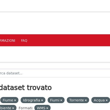
RMAZIONI
FAQ
dataset trovato
Fiume
Idrografia
Fiumi
Torrente
Acqua
biente
Formati:
WMS