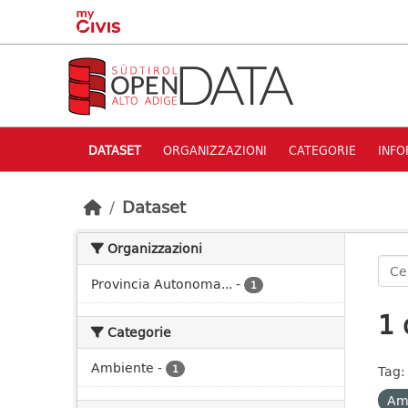
Skip to main content
DATASET
ORGANIZZAZIONI
CATEGORIE
INFO
Dataset
Organizzazioni
Provincia Autonoma...
-
1
1 
Categorie
Ambiente
-
1
Tag:
Am