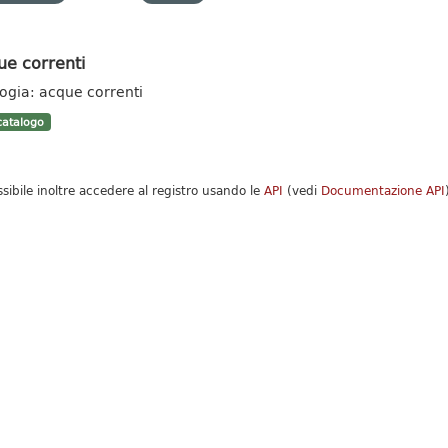
ue correnti
logia: acque correnti
atalogo
ssibile inoltre accedere al registro usando le
API
(vedi
Documentazione API