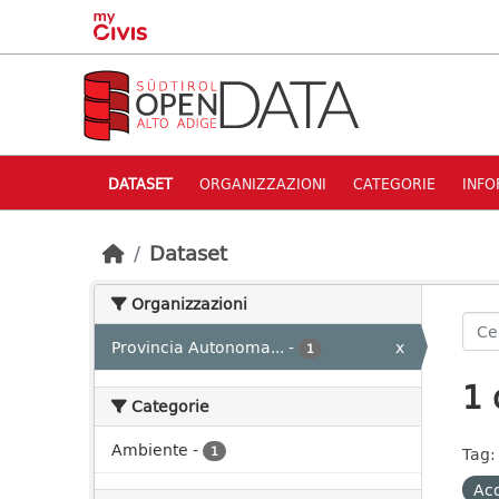
Skip to main content
DATASET
ORGANIZZAZIONI
CATEGORIE
INFO
Dataset
Organizzazioni
Provincia Autonoma...
-
x
1
1 
Categorie
Ambiente
-
1
Tag:
Acq