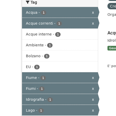
Tag
Cre
Acqua
-
x
1
Orga
Acque correnti
-
x
1
Acq
Acque interne
-
1
Idro
Ambiente
-
1
Geoc
Bolzano
-
1
E' po
EU
-
1
Fiume
-
x
1
Fiumi
-
x
1
Idrografia
-
x
1
Lago
-
x
1