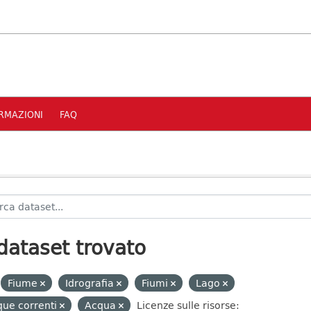
RMAZIONI
FAQ
dataset trovato
Fiume
Idrografia
Fiumi
Lago
ue correnti
Acqua
Licenze sulle risorse: