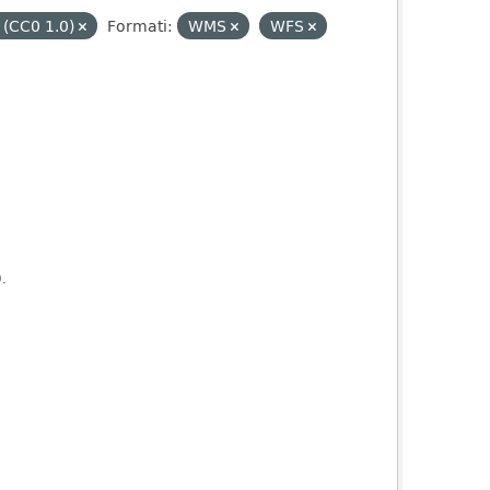
 (CC0 1.0)
Formati:
WMS
WFS
).