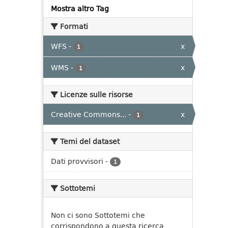
Mostra altro Tag
Formati
WFS
-
x
1
WMS
-
x
1
Licenze sulle risorse
Creative Commons...
-
x
1
Temi del dataset
Dati provvisori
-
1
Sottotemi
Non ci sono Sottotemi che
corrispondono a questa ricerca