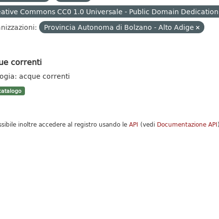
ative Commons CC0 1.0 Universale - Public Domain Dedication
nizzazioni:
Provincia Autonoma di Bolzano - Alto Adige
ue correnti
logia: acque correnti
atalogo
ssibile inoltre accedere al registro usando le
API
(vedi
Documentazione API