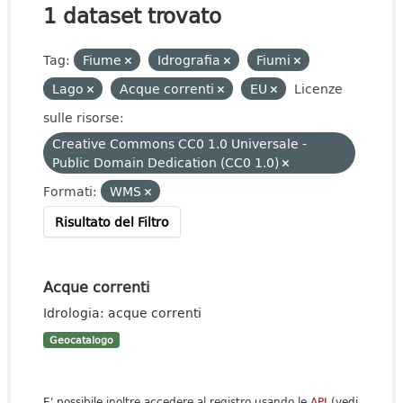
1 dataset trovato
Tag:
Fiume
Idrografia
Fiumi
Lago
Acque correnti
EU
Licenze
sulle risorse:
Creative Commons CC0 1.0 Universale -
Public Domain Dedication (CC0 1.0)
Formati:
WMS
Risultato del Filtro
Acque correnti
Idrologia: acque correnti
Geocatalogo
E' possibile inoltre accedere al registro usando le
API
(vedi