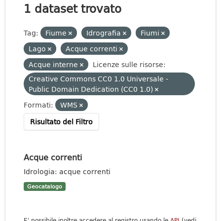
1 dataset trovato
Tag:
Fiume
Idrografia
Fiumi
Lago
Acque correnti
Acque interne
Licenze sulle risorse:
Creative Commons CC0 1.0 Universale -
Public Domain Dedication (CC0 1.0)
Formati:
WMS
Risultato del Filtro
Acque correnti
Idrologia: acque correnti
Geocatalogo
E' possibile inoltre accedere al registro usando le
API
(vedi