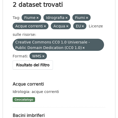
2 dataset trovati
Tag:
Fiume
Idrografia
Fiumi
Acque correnti
Acqua
EU
Licenze
sulle risorse:
Creative Commons CC0 1.0 Universale -
Public Domain Dedication (CC0 1.0)
Formati:
WMS
Risultato del Filtro
Acque correnti
Idrologia: acque correnti
Geocatalogo
Bacini imbriferi