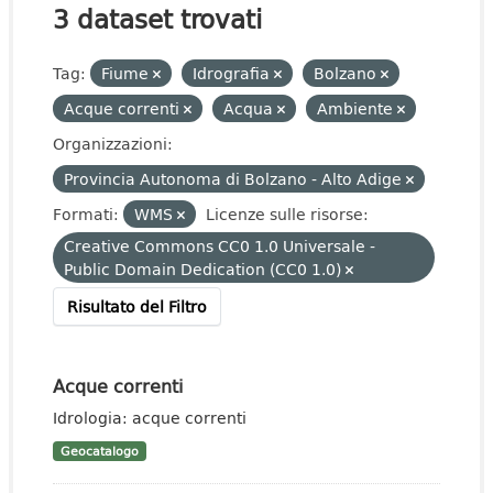
3 dataset trovati
Tag:
Fiume
Idrografia
Bolzano
Acque correnti
Acqua
Ambiente
Organizzazioni:
Provincia Autonoma di Bolzano - Alto Adige
Formati:
WMS
Licenze sulle risorse:
Creative Commons CC0 1.0 Universale -
Public Domain Dedication (CC0 1.0)
Risultato del Filtro
Acque correnti
Idrologia: acque correnti
Geocatalogo