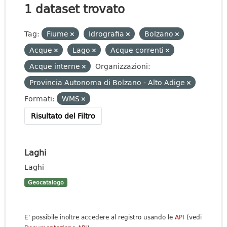
1 dataset trovato
Tag:
Fiume
Idrografia
Bolzano
Acque
Lago
Acque correnti
Acque interne
Organizzazioni:
Provincia Autonoma di Bolzano - Alto Adige
Formati:
WMS
Risultato del Filtro
Laghi
Laghi
Geocatalogo
E' possibile inoltre accedere al registro usando le
API
(vedi