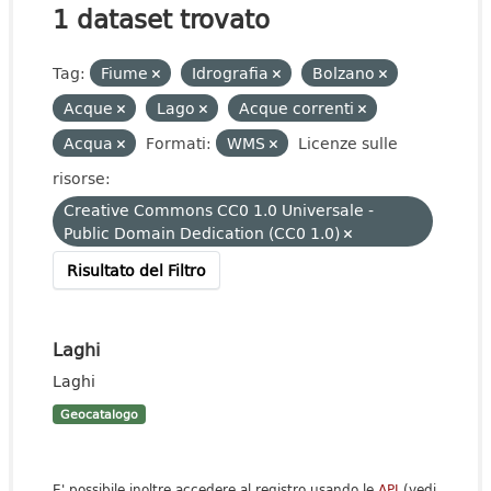
1 dataset trovato
Tag:
Fiume
Idrografia
Bolzano
Acque
Lago
Acque correnti
Acqua
Formati:
WMS
Licenze sulle
risorse:
Creative Commons CC0 1.0 Universale -
Public Domain Dedication (CC0 1.0)
Risultato del Filtro
Laghi
Laghi
Geocatalogo
E' possibile inoltre accedere al registro usando le
API
(vedi