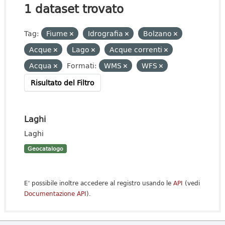
1 dataset trovato
Tag:
Fiume
Idrografia
Bolzano
Acque
Lago
Acque correnti
Acqua
Formati:
WMS
WFS
Risultato del Filtro
Laghi
Laghi
Geocatalogo
E' possibile inoltre accedere al registro usando le
API
(vedi
Documentazione API
).