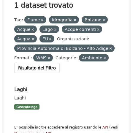
1 dataset trovato
Tag:
Fiume
Idrografia
Bolzano
Acque
Lago
Acque correnti
Acqua
EU
Organizzazioni:
Provincia Autonoma di Bolzano - Alto Adige
Formati:
WMS
Categorie:
Ambiente
Risultato del Filtro
Laghi
Laghi
Geocatalogo
E' possibile inoltre accedere al registro usando le
API
(vedi