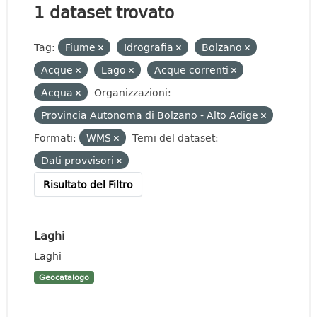
1 dataset trovato
Tag:
Fiume
Idrografia
Bolzano
Acque
Lago
Acque correnti
Acqua
Organizzazioni:
Provincia Autonoma di Bolzano - Alto Adige
Formati:
WMS
Temi del dataset:
Dati provvisori
Risultato del Filtro
Laghi
Laghi
Geocatalogo