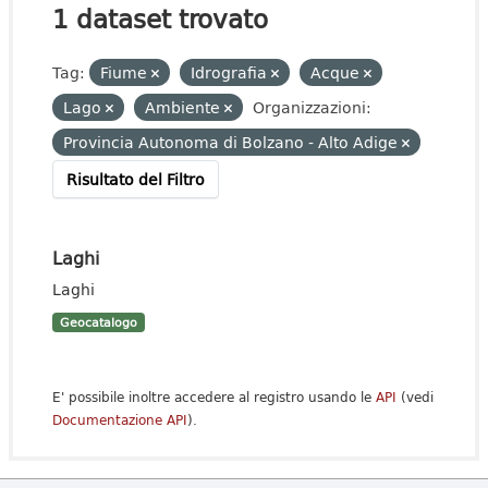
1 dataset trovato
Tag:
Fiume
Idrografia
Acque
Lago
Ambiente
Organizzazioni:
Provincia Autonoma di Bolzano - Alto Adige
Risultato del Filtro
Laghi
Laghi
Geocatalogo
E' possibile inoltre accedere al registro usando le
API
(vedi
Documentazione API
).