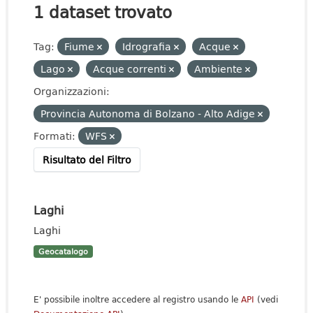
1 dataset trovato
Tag:
Fiume
Idrografia
Acque
Lago
Acque correnti
Ambiente
Organizzazioni:
Provincia Autonoma di Bolzano - Alto Adige
Formati:
WFS
Risultato del Filtro
Laghi
Laghi
Geocatalogo
E' possibile inoltre accedere al registro usando le
API
(vedi