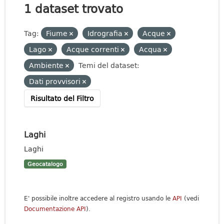
1 dataset trovato
Tag:
Fiume
Idrografia
Acque
Lago
Acque correnti
Acqua
Ambiente
Temi del dataset:
Dati provvisori
Risultato del Filtro
Laghi
Laghi
Geocatalogo
E' possibile inoltre accedere al registro usando le
API
(vedi
Documentazione API
).