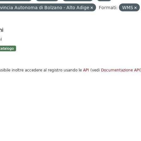
vincia Autonoma di Bolzano - Alto Adige
Formati:
WMS
hi
i
atalogo
ssibile inoltre accedere al registro usando le
API
(vedi
Documentazione API