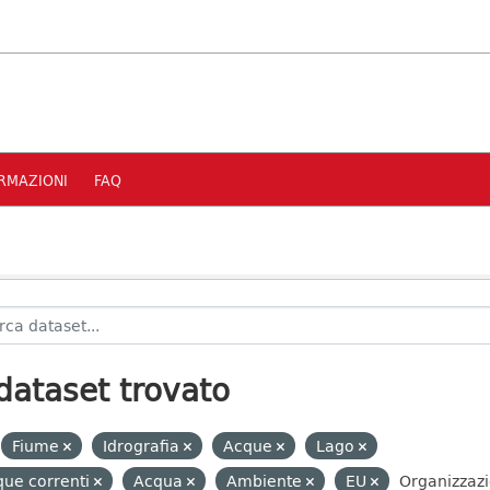
RMAZIONI
FAQ
dataset trovato
Fiume
Idrografia
Acque
Lago
ue correnti
Acqua
Ambiente
EU
Organizzazi