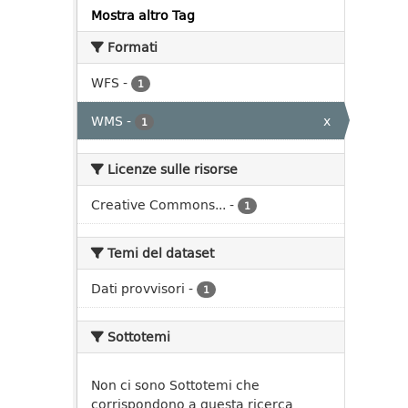
Mostra altro Tag
Formati
WFS
-
1
WMS
-
x
1
Licenze sulle risorse
Creative Commons...
-
1
Temi del dataset
Dati provvisori
-
1
Sottotemi
Non ci sono Sottotemi che
corrispondono a questa ricerca