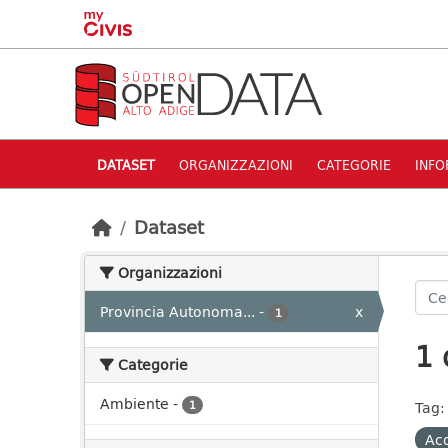
Skip to main content
DATASET
ORGANIZZAZIONI
CATEGORIE
INFO
Dataset
Organizzazioni
Provincia Autonoma...
-
x
1
1 
Categorie
Ambiente
-
1
Tag:
Acq