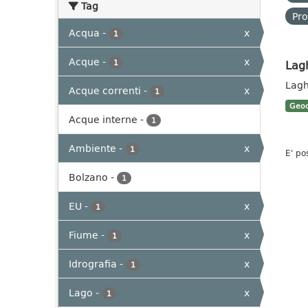
Tag
Pro
Acqua
-
x
1
Acque
-
x
Lag
1
Lagh
Acque correnti
-
x
1
Geoc
Acque interne
-
1
Ambiente
-
x
1
E' po
Bolzano
-
1
EU
-
x
1
Fiume
-
x
1
Idrografia
-
x
1
Lago
-
x
1