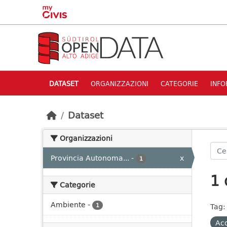
Skip to main content
DATASET
ORGANIZZAZIONI
CATEGORIE
INFO
Dataset
Organizzazioni
Provincia Autonoma...
-
x
1
1 
Categorie
Ambiente
-
1
Tag:
Acq