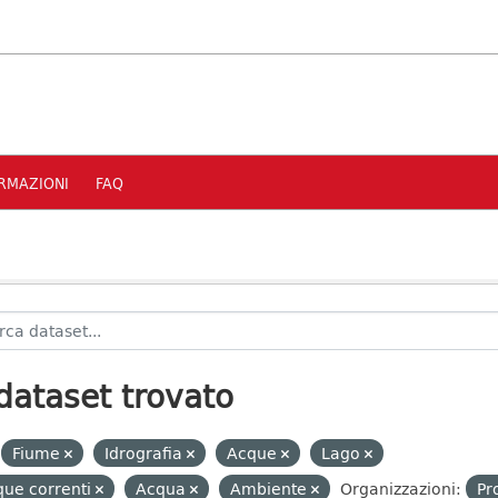
RMAZIONI
FAQ
dataset trovato
Fiume
Idrografia
Acque
Lago
ue correnti
Acqua
Ambiente
Organizzazioni:
Pr