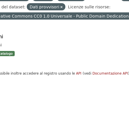
 del dataset:
Dati provvisori
Licenze sulle risorse:
ative Commons CC0 1.0 Universale - Public Domain Dedication
hi
i
atalogo
ssibile inoltre accedere al registro usando le
API
(vedi
Documentazione API