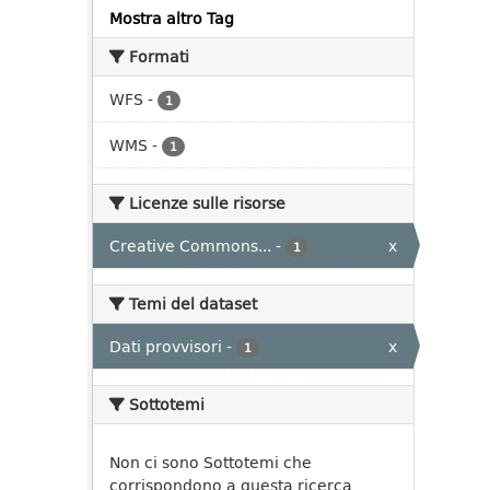
Mostra altro Tag
Formati
WFS
-
1
WMS
-
1
Licenze sulle risorse
Creative Commons...
-
x
1
Temi del dataset
Dati provvisori
-
x
1
Sottotemi
Non ci sono Sottotemi che
corrispondono a questa ricerca