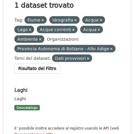
1 dataset trovato
Tag:
Fiume
Idrografia
Acque
Lago
Acque correnti
Acqua
Ambiente
Organizzazioni:
Provincia Autonoma di Bolzano - Alto Adige
Temi del dataset:
Dati provvisori
Risultato del Filtro
Laghi
Laghi
Geocatalogo
E' possibile inoltre accedere al registro usando le
API
(vedi