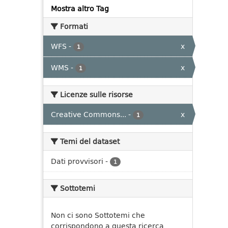
Mostra altro Tag
Formati
WFS
-
x
1
WMS
-
x
1
Licenze sulle risorse
Creative Commons...
-
x
1
Temi del dataset
Dati provvisori
-
1
Sottotemi
Non ci sono Sottotemi che
corrispondono a questa ricerca