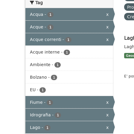
Tag
Pro
Acqua
-
x
1
Cre
Acque
-
x
1
Lag
Acque correnti
-
x
1
Lagh
Acque interne
-
1
Geoc
Ambiente
-
1
E' po
Bolzano
-
1
EU
-
1
Fiume
-
x
1
Idrografia
-
x
1
Lago
-
x
1