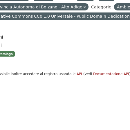
vincia Autonoma di Bolzano - Alto Adige
Categorie:
Ambi
ative Commons CC0 1.0 Universale - Public Domain Dedication
hi
i
atalogo
ssibile inoltre accedere al registro usando le
API
(vedi
Documentazione API