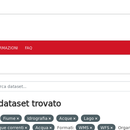
RMAZIONI
FAQ
dataset trovato
Fiume
Idrografia
Acque
Lago
ue correnti
Acqua
Formati:
WMS
WFS
Organ