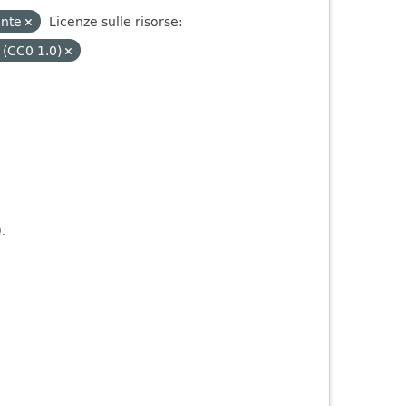
ente
Licenze sulle risorse:
 (CC0 1.0)
).