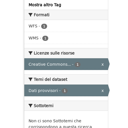
Mostra altro Tag
Formati
WFS
-
1
WMS
-
1
Licenze sulle risorse
Creative Commons...
-
x
1
Temi del dataset
Dati provvisori
-
x
1
Sottotemi
Non ci sono Sottotemi che
corrispondono a questa ricerca