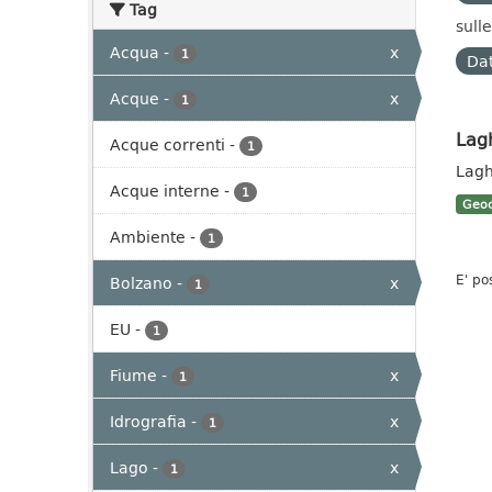
Tag
sulle
Acqua
-
x
1
Dat
Acque
-
x
1
Lag
Acque correnti
-
1
Lagh
Acque interne
-
1
Geoc
Ambiente
-
1
E' po
Bolzano
-
x
1
EU
-
1
Fiume
-
x
1
Idrografia
-
x
1
Lago
-
x
1