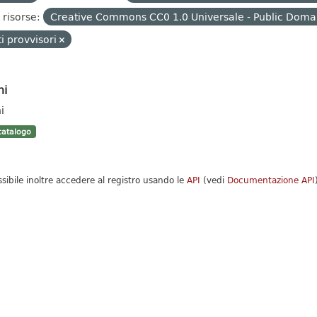
 risorse:
Creative Commons CC0 1.0 Universale - Public Domai
i provvisori
hi
i
atalogo
ssibile inoltre accedere al registro usando le
API
(vedi
Documentazione API