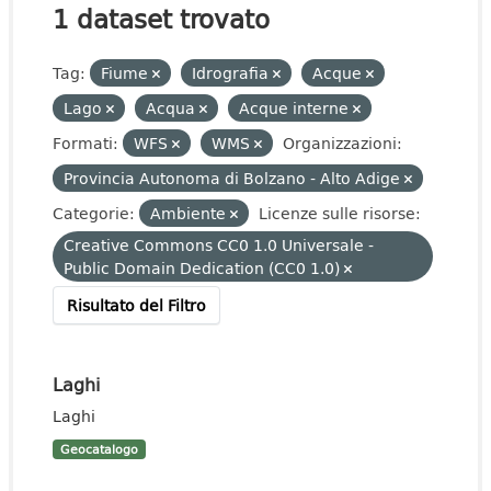
1 dataset trovato
Tag:
Fiume
Idrografia
Acque
Lago
Acqua
Acque interne
Formati:
WFS
WMS
Organizzazioni:
Provincia Autonoma di Bolzano - Alto Adige
Categorie:
Ambiente
Licenze sulle risorse:
Creative Commons CC0 1.0 Universale -
Public Domain Dedication (CC0 1.0)
Risultato del Filtro
Laghi
Laghi
Geocatalogo