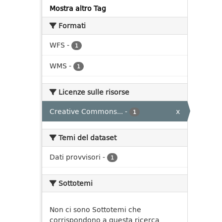
Mostra altro Tag
Formati
WFS
-
1
WMS
-
1
Licenze sulle risorse
Creative Commons...
-
x
1
Temi del dataset
Dati provvisori
-
1
Sottotemi
Non ci sono Sottotemi che
corrispondono a questa ricerca