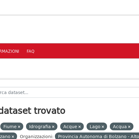
RMAZIONI
FAQ
dataset trovato
Fiume
Idrografia
Acque
Lago
Acqua
lzano
Organizzazioni:
Provincia Autonoma di Bolzano - Alt