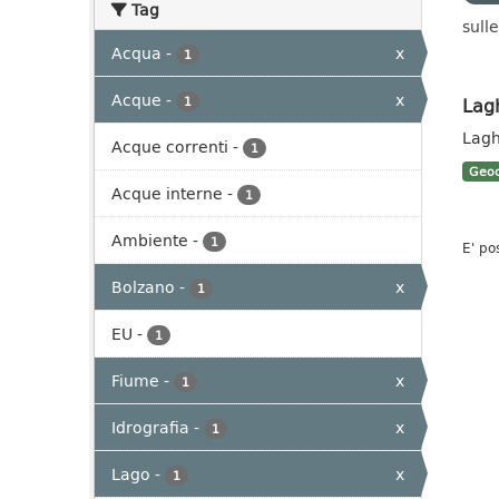
Tag
sulle
Acqua
-
x
1
Acque
-
x
Lag
1
Lagh
Acque correnti
-
1
Geoc
Acque interne
-
1
Ambiente
-
1
E' po
Bolzano
-
x
1
EU
-
1
Fiume
-
x
1
Idrografia
-
x
1
Lago
-
x
1