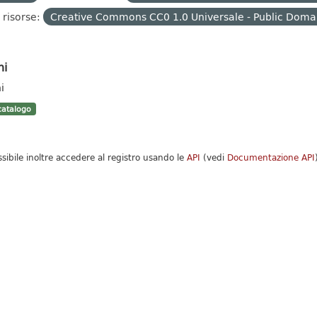
 risorse:
Creative Commons CC0 1.0 Universale - Public Domai
hi
i
atalogo
ssibile inoltre accedere al registro usando le
API
(vedi
Documentazione API