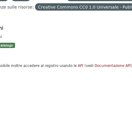
nze sulle risorse:
Creative Commons CC0 1.0 Universale - Publ
hi
i
atalogo
ssibile inoltre accedere al registro usando le
API
(vedi
Documentazione API