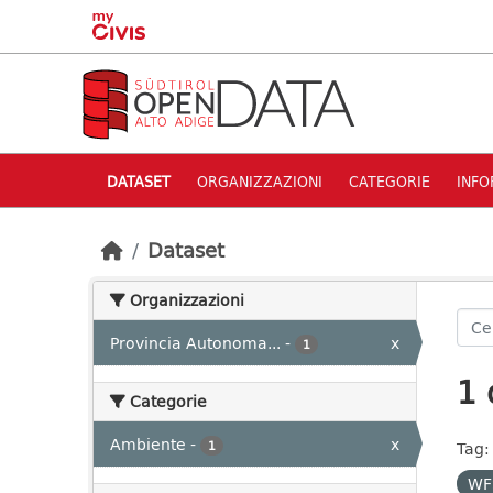
Skip to main content
DATASET
ORGANIZZAZIONI
CATEGORIE
INFO
Dataset
Organizzazioni
Provincia Autonoma...
-
x
1
1 
Categorie
Ambiente
-
x
1
Tag:
WF