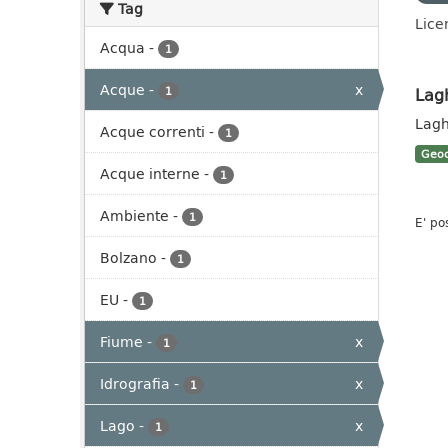
Tag
Lice
Acqua
-
1
Acque
-
x
Lag
1
Lagh
Acque correnti
-
1
Geoc
Acque interne
-
1
Ambiente
-
1
E' po
Bolzano
-
1
EU
-
1
Fiume
-
x
1
Idrografia
-
x
1
Lago
-
x
1