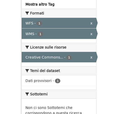
Mostra altro Tag
Formati
WFS
-
x
1
WMS
-
x
1
Licenze sulle risorse
Creative Commons...
-
x
1
Temi del dataset
Dati provvisori
-
1
Sottotemi
Non ci sono Sottotemi che
corrispondono a questa ricerca