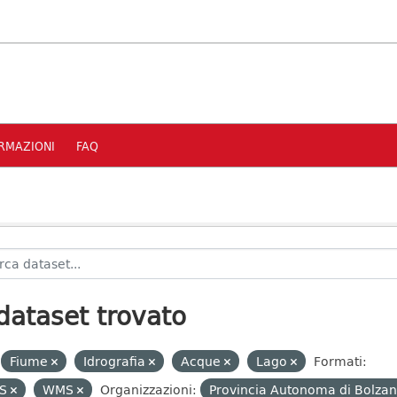
RMAZIONI
FAQ
dataset trovato
Fiume
Idrografia
Acque
Lago
Formati:
S
WMS
Organizzazioni:
Provincia Autonoma di Bolzan