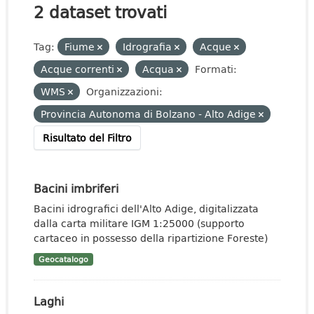
2 dataset trovati
Tag:
Fiume
Idrografia
Acque
Acque correnti
Acqua
Formati:
WMS
Organizzazioni:
Provincia Autonoma di Bolzano - Alto Adige
Risultato del Filtro
Bacini imbriferi
Bacini idrografici dell'Alto Adige, digitalizzata
dalla carta militare IGM 1:25000 (supporto
cartaceo in possesso della ripartizione Foreste)
Geocatalogo
Laghi