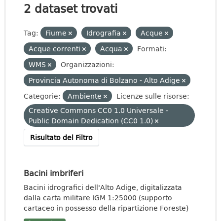
2 dataset trovati
Tag:
Fiume
Idrografia
Acque
Acque correnti
Acqua
Formati:
WMS
Organizzazioni:
Provincia Autonoma di Bolzano - Alto Adige
Categorie:
Ambiente
Licenze sulle risorse:
Creative Commons CC0 1.0 Universale -
Public Domain Dedication (CC0 1.0)
Risultato del Filtro
Bacini imbriferi
Bacini idrografici dell'Alto Adige, digitalizzata
dalla carta militare IGM 1:25000 (supporto
cartaceo in possesso della ripartizione Foreste)