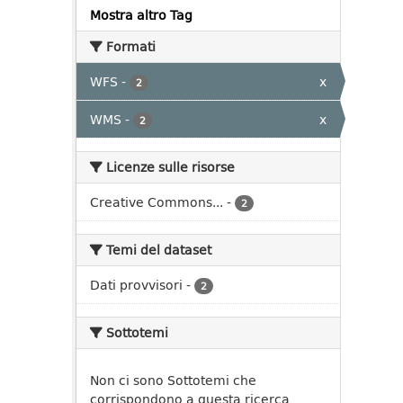
Mostra altro Tag
Formati
WFS
-
x
2
WMS
-
x
2
Licenze sulle risorse
Creative Commons...
-
2
Temi del dataset
Dati provvisori
-
2
Sottotemi
Non ci sono Sottotemi che
corrispondono a questa ricerca