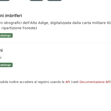
ni imbriferi
ni idrografici dell'Alto Adige, digitalizzata dalla carta militar
a ripartizione Foreste)
atalogo
hi
i
atalogo
ssibile inoltre accedere al registro usando le
API
(vedi
Documentazione API