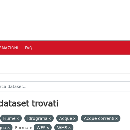
RMAZIONI
FAQ
dataset trovati
Fiume
Idrografia
Acque
Acque correnti
qua
Formati:
WFS
WMS