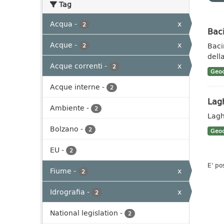
Tag
Acqua
-
x
2
Baci
Acque
-
x
Baci
2
dell
Acque correnti
-
x
2
Geoc
Acque interne
-
2
Lag
Ambiente
-
2
Lagh
Bolzano
-
2
Geoc
EU
-
2
E' po
Fiume
-
x
2
Idrografia
-
x
2
National legislation
-
2