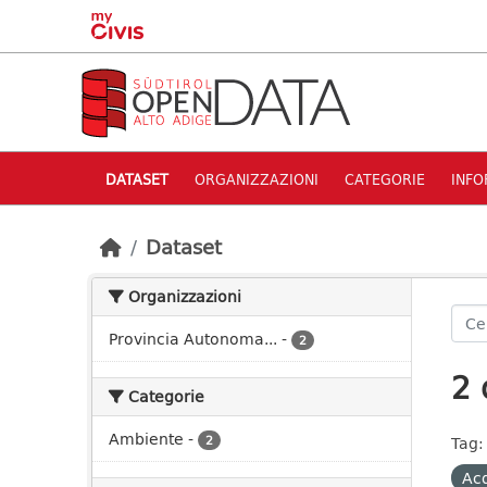
Skip to main content
DATASET
ORGANIZZAZIONI
CATEGORIE
INFO
Dataset
Organizzazioni
Provincia Autonoma...
-
2
2 
Categorie
Ambiente
-
2
Tag:
Ac