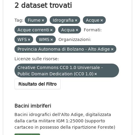
2 dataset trovati
Tag:
Fiume
Idrografia
Acque
Acque correnti
Acqua
Formati:
WFS
WMS
Organizzazioni:
Provincia Autonoma di Bolzano - Alto Adige
Licenze sulle risorse:
Creative Commons CC0 1.0 Universale -
Public Domain Dedication (CC0 1.0)
Risultato del Filtro
Bacini imbriferi
Bacini idrografici dell'Alto Adige, digitalizzata
dalla carta militare IGM 1:25000 (supporto
cartaceo in possesso della ripartizione Foreste)