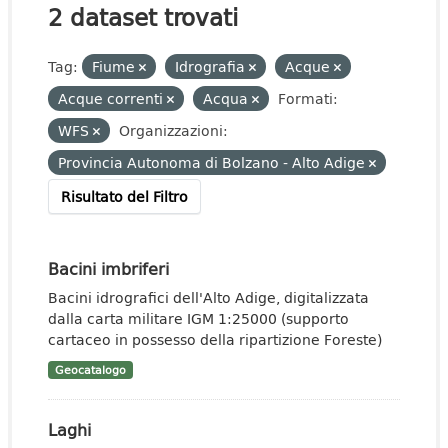
2 dataset trovati
Tag:
Fiume
Idrografia
Acque
Acque correnti
Acqua
Formati:
WFS
Organizzazioni:
Provincia Autonoma di Bolzano - Alto Adige
Risultato del Filtro
Bacini imbriferi
Bacini idrografici dell'Alto Adige, digitalizzata
dalla carta militare IGM 1:25000 (supporto
cartaceo in possesso della ripartizione Foreste)
Geocatalogo
Laghi