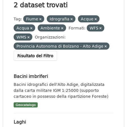
2 dataset trovati
Tag:
Fiume
Idrografia
Acque
Acqua
Ambiente
Formati:
WFS
WMS
Organizzazioni:
Provincia Autonoma di Bolzano - Alto Adige
Risultato del Filtro
Bacini imbriferi
Bacini idrografici dell'Alto Adige, digitalizzata
dalla carta militare IGM 1:25000 (supporto
cartaceo in possesso della ripartizione Foreste)
Geocatalogo
Laghi