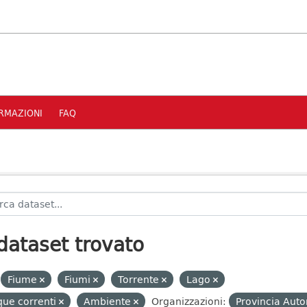
RMAZIONI
FAQ
dataset trovato
Fiume
Fiumi
Torrente
Lago
ue correnti
Ambiente
Organizzazioni:
Provincia Auto