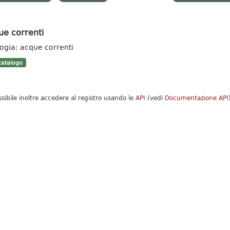
ue correnti
logia: acque correnti
atalogo
ssibile inoltre accedere al registro usando le
API
(vedi
Documentazione API