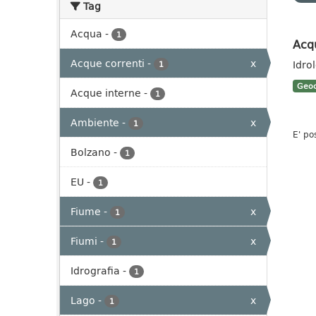
Tag
Acqua
-
1
Acq
Acque correnti
-
x
Idro
1
Geoc
Acque interne
-
1
Ambiente
-
x
1
E' po
Bolzano
-
1
EU
-
1
Fiume
-
x
1
Fiumi
-
x
1
Idrografia
-
1
Lago
-
x
1