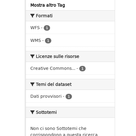
Mostra altro Tag
Formati
WFS
-
1
WMS
-
1
Licenze sulle risorse
Creative Commons...
-
1
Temi del dataset
Dati provvisori
-
1
Sottotemi
Non ci sono Sottotemi che
corrispondono a questa ricerca