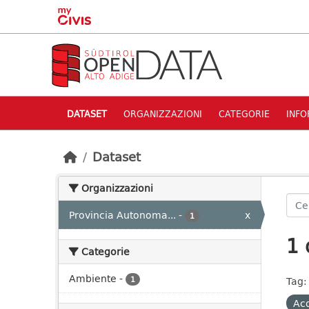
Skip to main content
DATASET
ORGANIZZAZIONI
CATEGORIE
INFO
Dataset
Organizzazioni
Provincia Autonoma...
-
x
1
1 
Categorie
Ambiente
-
1
Tag:
Acq