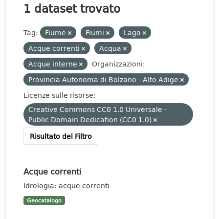
1 dataset trovato
Tag:
Fiume
Fiumi
Lago
Acque correnti
Acqua
Acque interne
Organizzazioni:
Provincia Autonoma di Bolzano - Alto Adige
Licenze sulle risorse:
Creative Commons CC0 1.0 Universale -
Public Domain Dedication (CC0 1.0)
Risultato del Filtro
Acque correnti
Idrologia: acque correnti
Geocatalogo