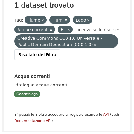
1 dataset trovato
Tag:
Fiume
Fiumi
Lago
Acque correnti
EU
Licenze sulle risorse:
Creative Commons CC0 1.0 Universale -
Public Domain Dedication (CC0 1.0)
Risultato del Filtro
Acque correnti
Idrologia: acque correnti
Geocatalogo
E' possibile inoltre accedere al registro usando le
API
(vedi
Documentazione API
).