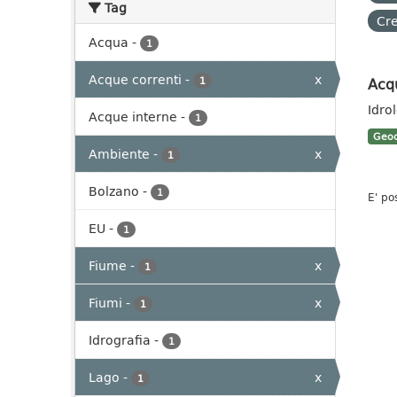
Tag
Cre
Acqua
-
1
Acque correnti
-
x
Acq
1
Idro
Acque interne
-
1
Geoc
Ambiente
-
x
1
Bolzano
-
1
E' po
EU
-
1
Fiume
-
x
1
Fiumi
-
x
1
Idrografia
-
1
Lago
-
x
1