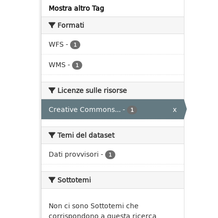
Mostra altro Tag
Formati
WFS
-
1
WMS
-
1
Licenze sulle risorse
Creative Commons...
-
x
1
Temi del dataset
Dati provvisori
-
1
Sottotemi
Non ci sono Sottotemi che
corrispondono a questa ricerca