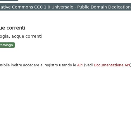
ative Commons CC0 1.0 Universale - Public Domain Dedication
ue correnti
logia: acque correnti
atalogo
ssibile inoltre accedere al registro usando le
API
(vedi
Documentazione API