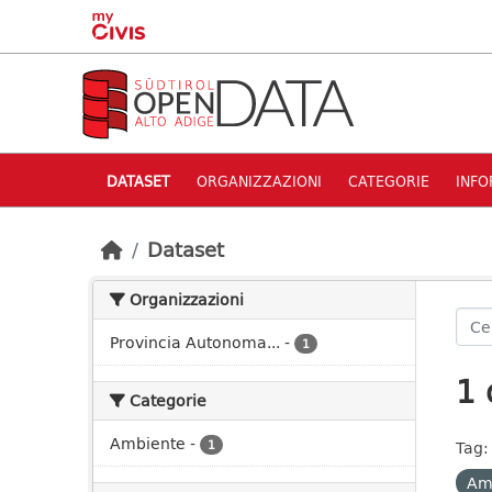
Skip to main content
DATASET
ORGANIZZAZIONI
CATEGORIE
INFO
Dataset
Organizzazioni
Provincia Autonoma...
-
1
1 
Categorie
Ambiente
-
1
Tag:
Am