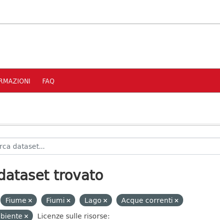
RMAZIONI
FAQ
dataset trovato
Fiume
Fiumi
Lago
Acque correnti
biente
Licenze sulle risorse: