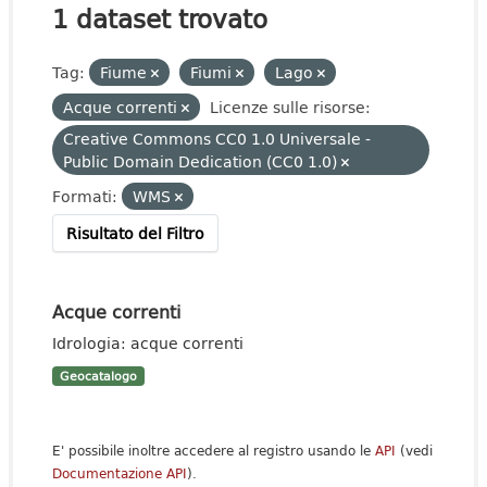
1 dataset trovato
Tag:
Fiume
Fiumi
Lago
Acque correnti
Licenze sulle risorse:
Creative Commons CC0 1.0 Universale -
Public Domain Dedication (CC0 1.0)
Formati:
WMS
Risultato del Filtro
Acque correnti
Idrologia: acque correnti
Geocatalogo
E' possibile inoltre accedere al registro usando le
API
(vedi
Documentazione API
).