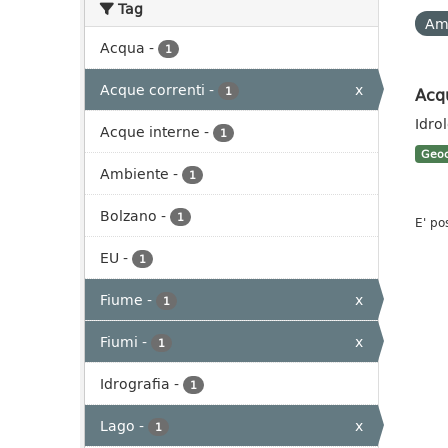
Tag
Am
Acqua
-
1
Acque correnti
-
x
Acq
1
Idro
Acque interne
-
1
Geoc
Ambiente
-
1
Bolzano
-
1
E' po
EU
-
1
Fiume
-
x
1
Fiumi
-
x
1
Idrografia
-
1
Lago
-
x
1