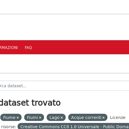
RMAZIONI
FAQ
dataset trovato
Fiume
Fiumi
Lago
Acque correnti
Licenze
 risorse:
Creative Commons CC0 1.0 Universale - Public Domai