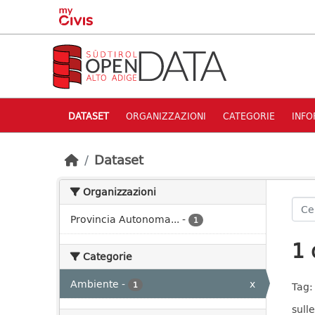
Skip to main content
DATASET
ORGANIZZAZIONI
CATEGORIE
INFO
Dataset
Organizzazioni
Provincia Autonoma...
-
1
1 
Categorie
Ambiente
-
x
1
Tag:
sulle