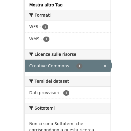
Mostra altro Tag
Formati
WFS
-
1
WMS
-
1
Licenze sulle risorse
Creative Commons...
-
x
1
Temi del dataset
Dati provvisori
-
1
Sottotemi
Non ci sono Sottotemi che
corrispondono a questa ricerca