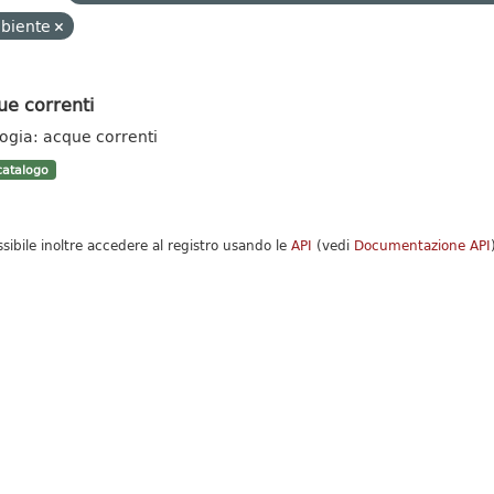
biente
ue correnti
logia: acque correnti
atalogo
ssibile inoltre accedere al registro usando le
API
(vedi
Documentazione API