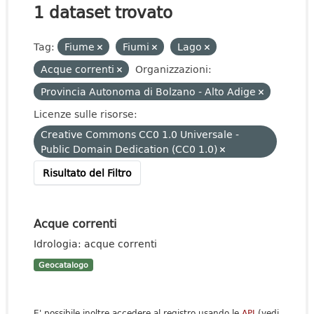
1 dataset trovato
Tag:
Fiume
Fiumi
Lago
Acque correnti
Organizzazioni:
Provincia Autonoma di Bolzano - Alto Adige
Licenze sulle risorse:
Creative Commons CC0 1.0 Universale -
Public Domain Dedication (CC0 1.0)
Risultato del Filtro
Acque correnti
Idrologia: acque correnti
Geocatalogo
E' possibile inoltre accedere al registro usando le
API
(vedi