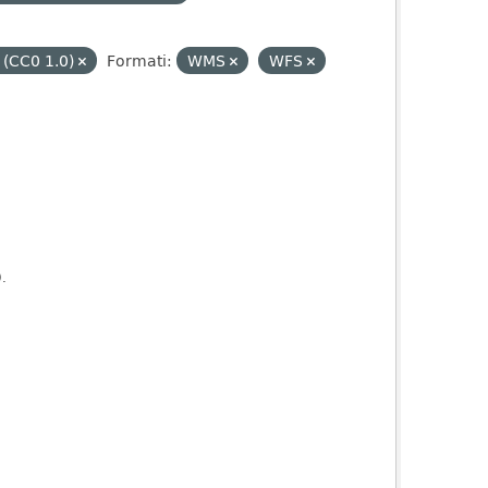
 (CC0 1.0)
Formati:
WMS
WFS
).