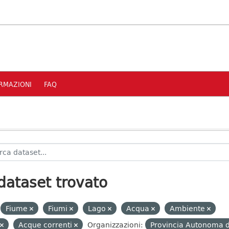
RMAZIONI
FAQ
dataset trovato
Fiume
Fiumi
Lago
Acqua
Ambiente
Acque correnti
Organizzazioni:
Provincia Autonoma d