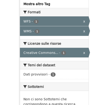
Mostra altro Tag
Formati
WFS
-
x
1
WMS
-
x
1
Licenze sulle risorse
Creative Commons...
-
x
1
Temi del dataset
Dati provvisori
-
1
Sottotemi
Non ci sono Sottotemi che
corrispondono a questa ricerca