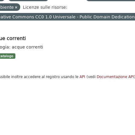
biente
Licenze sulle risorse:
ative Commons CC0 1.0 Universale - Public Domain Dedication
ue correnti
logia: acque correnti
atalogo
ssibile inoltre accedere al registro usando le
API
(vedi
Documentazione API