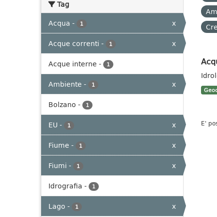
Tag
Am
Acqua
-
x
1
Cre
Acque correnti
-
x
1
Acq
Acque interne
-
1
Idro
Ambiente
-
x
1
Geoc
Bolzano
-
1
E' po
EU
-
x
1
Fiume
-
x
1
Fiumi
-
x
1
Idrografia
-
1
Lago
-
x
1