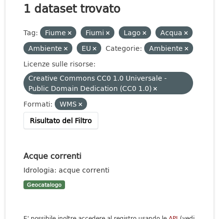
1 dataset trovato
Tag:
Fiume
Fiumi
Lago
Acqua
Ambiente
EU
Categorie:
Ambiente
Licenze sulle risorse:
Creative Commons CC0 1.0 Universale -
Public Domain Dedication (CC0 1.0)
Formati:
WMS
Risultato del Filtro
Acque correnti
Idrologia: acque correnti
Geocatalogo
E' possibile inoltre accedere al registro usando le
API
(vedi