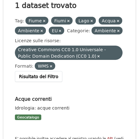
1 dataset trovato
Tag:
Fiume
Fiumi
Lago
Acqua
Ambiente
EU
Categorie:
Ambiente
Licenze sulle risorse:
Creative Commons CC0 1.0 Universale -
Public Domain Dedication (CC0 1.0)
Formati:
WMS
Risultato del Filtro
Acque correnti
Idrologia: acque correnti
Geocatalogo
E' possibile inoltre accedere al registro usando le
API
(vedi