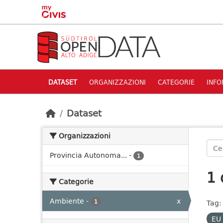
Skip to main content
DATASET
ORGANIZZAZIONI
CATEGORIE
INFO
Dataset
Organizzazioni
Provincia Autonoma...
-
1
1 
Categorie
Ambiente
-
x
1
Tag:
EU