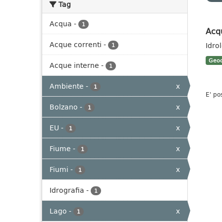
Tag
Acqua
-
1
Acq
Acque correnti
-
Idro
1
Geoc
Acque interne
-
1
Ambiente
-
x
1
E' po
Bolzano
-
x
1
EU
-
x
1
Fiume
-
x
1
Fiumi
-
x
1
Idrografia
-
1
Lago
-
x
1