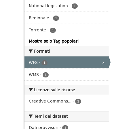
National legislation
-
1
Regionale
-
1
Torrente
-
1
Mostra solo Tag popolari
Formati
WFS
-
x
1
WMS
-
1
Licenze sulle risorse
Creative Commons...
-
1
Temi del dataset
Dati provvisori
-
1