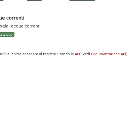
ue correnti
logia: acque correnti
atalogo
ssibile inoltre accedere al registro usando le
API
(vedi
Documentazione API