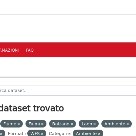
RMAZIONI
FAQ
dataset trovato
Fiume
Fiumi
Bolzano
Lago
Ambiente
Formati:
WFS
Categorie:
Ambiente