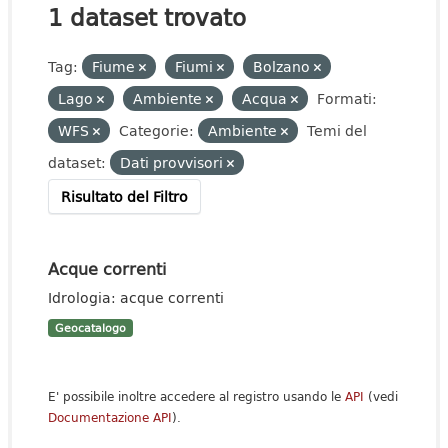
1 dataset trovato
Tag:
Fiume
Fiumi
Bolzano
Lago
Ambiente
Acqua
Formati:
WFS
Categorie:
Ambiente
Temi del
dataset:
Dati provvisori
Risultato del Filtro
Acque correnti
Idrologia: acque correnti
Geocatalogo
E' possibile inoltre accedere al registro usando le
API
(vedi
Documentazione API
).