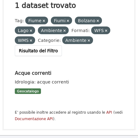
1 dataset trovato
Tag:
Fiume
Fiumi
Bolzano
Lago
Ambiente
Formati:
WFS
WMS
Categorie:
Ambiente
Risultato del Filtro
Acque correnti
Idrologia: acque correnti
Geocatalogo
E' possibile inoltre accedere al registro usando le
API
(vedi
Documentazione API
).