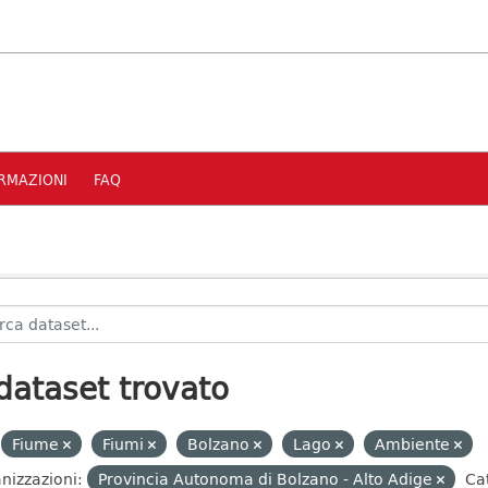
RMAZIONI
FAQ
dataset trovato
Fiume
Fiumi
Bolzano
Lago
Ambiente
nizzazioni:
Provincia Autonoma di Bolzano - Alto Adige
Ca