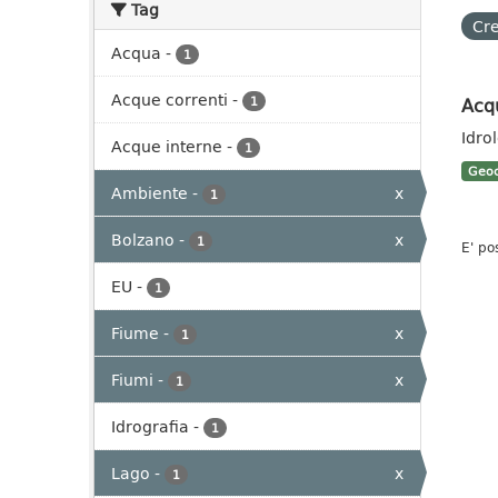
Tag
Cre
Acqua
-
1
Acque correnti
-
Acq
1
Idro
Acque interne
-
1
Geoc
Ambiente
-
x
1
Bolzano
-
x
1
E' po
EU
-
1
Fiume
-
x
1
Fiumi
-
x
1
Idrografia
-
1
Lago
-
x
1