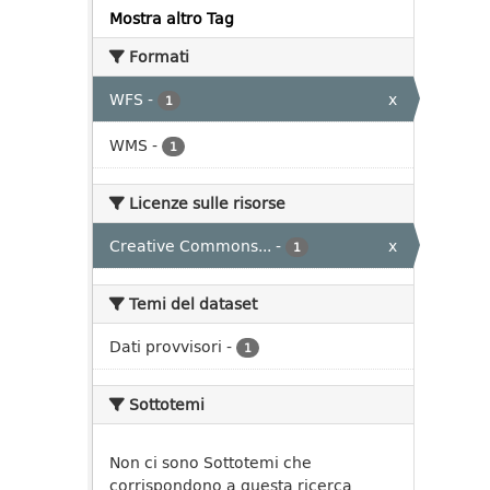
Mostra altro Tag
Formati
WFS
-
x
1
WMS
-
1
Licenze sulle risorse
Creative Commons...
-
x
1
Temi del dataset
Dati provvisori
-
1
Sottotemi
Non ci sono Sottotemi che
corrispondono a questa ricerca