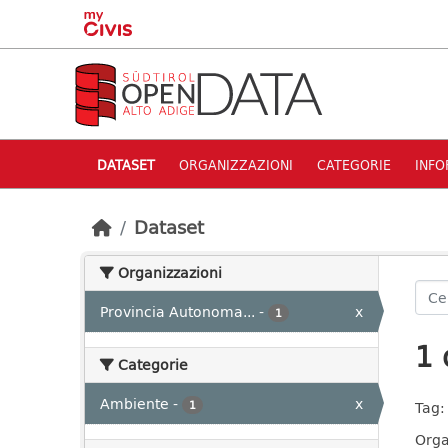
Skip to main content
DATASET
ORGANIZZAZIONI
CATEGORIE
INFO
Dataset
Organizzazioni
Provincia Autonoma...
-
x
1
1 
Categorie
Ambiente
-
x
1
Tag:
Orga