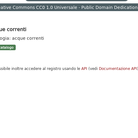
ative Commons CC0 1.0 Universale - Public Domain Dedication
ue correnti
logia: acque correnti
atalogo
ssibile inoltre accedere al registro usando le
API
(vedi
Documentazione API