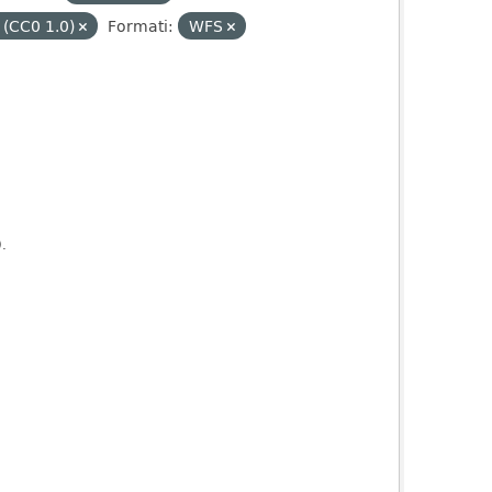
 (CC0 1.0)
Formati:
WFS
).