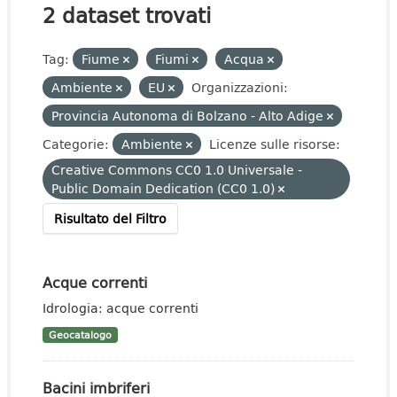
2 dataset trovati
Tag:
Fiume
Fiumi
Acqua
Ambiente
EU
Organizzazioni:
Provincia Autonoma di Bolzano - Alto Adige
Categorie:
Ambiente
Licenze sulle risorse:
Creative Commons CC0 1.0 Universale -
Public Domain Dedication (CC0 1.0)
Risultato del Filtro
Acque correnti
Idrologia: acque correnti
Geocatalogo
Bacini imbriferi